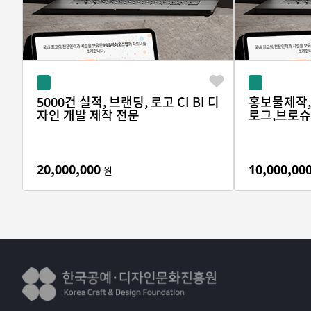
3. 홈페이지 제작과정
홈페이지 제작의 일반적인 제작과정은 상담, 계약, 제작진행으
웹디자인, 웹퍼블리싱, 웹프로그램 등 각 분야별 3~20년 이
5000건 실적, 브랜딩, 로고 CI BI 디
홍보물제작
＊홈페이지개발 유지보수＊
자인 개발 제작 전문
로그,브로슈
꼭 필요한 5가지를 무료로 제공합니다. SSL 인증서 설치 및 도메
작
시작에 중요한 합리적인 견적가를 제안하겠습니다.
유지보수 접수부터 완료까지 평균1일내 빠르게 처리합니다. 또 
20,000,000
10,000,00
원
팝업 디자인 3회, 간단한 텍스트 또는 이미지 교체 10회 등 
* 서비스 이력 정보
웹디자인, 홈페이지개발, 홈페이지 디자인, 쇼핑몰, 쇼핑몰디자인