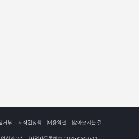
 기획력을 바탕으로 홈페이지를 제작합니다.
크 용량 제공 , 계약에 따른 로고제작지원 등을 무상 제공하고 첫
 통해 꼼꼼히 확인하고 있습니다.
집거부
저작권정책
이용약관
찾아오시는 길
 해영회관 2층
사업자등록번호 : 101-82-07511