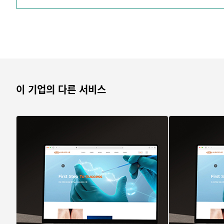
■상담연락처
상담은 언제나 무료이며, 당사 방문 미팅 & 외부미팅도 언제든
www.brandio.co.kr
==============================================
＊대표번호 : 1544-5523
＊직통번호 : 정종진 실장 02-6951-1951
이 기업의 다른 서비스
＊메일주소 : brandioco@brandio.kr
==============================================
1. 전문가는 시작부터 다릅니다.
브랜디오는 웹사이트 디자인 및 개발, 로고 디자인, 비주얼 디자
브랜디오는 연간 3000건 넘는 실적, 다년간의 축적된 노하우
2. 기획부터 철저한 홈페이지 제작
홈페이지 제작 전반에 걸쳐 기획, 디자인, 퍼블리싱, 개발 등을 
특히, 기획 단계에서는 고객의 요구사항을 충분히 수용하고, 
디자인 단계에서는 젊은 감각으로 고객사의 브랜드 이미지와 콘