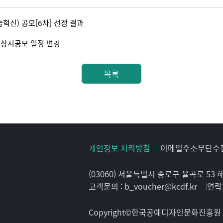
혁신) 공모[6차] 선정 결과
 상시공모 일정 변경
목록
개인정보 처리방침
이메일주소무단수
(03060) 서울특별시 종로구 율곡로 53
고객문의 : b_voucher@kcdf.kr
연락처
Copyright©한국공예디자인문화진흥원 All 