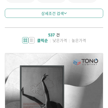
상세조건 검색
관련태그
태그 선택
~
금액
537
건
소재지
소재지 선택
클릭순
낮은가격
높은가격
공급기업명
서비스명
서비스내용
결과 내 재검색