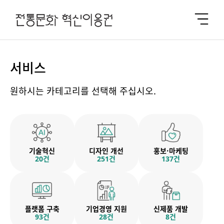
서비스
원하시는 카테고리를 선택해 주십시오.
기술혁신
디자인 개선
홍보·마케팅
20건
251건
137건
플랫폼 구축
기업경영 지원
신제품 개발
93건
28건
8건