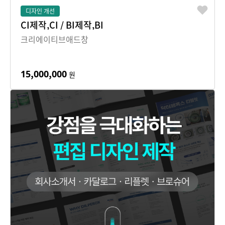
디자인 개선
CI제작,CI / BI제작,BI
크리에이티브애드창
15,000,000
원