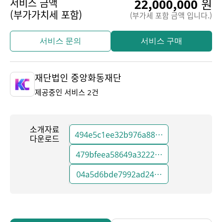
22,000,000
원
서비스 금액
(부가가치세 포함)
(부가세 포함 금액 입니다.)
서비스 문의
서비스 구매
재단법인 중앙화동재단
제공중인 서비스 2건
소개자료
494e5c1ee32b976a8842031e13d18991.
다운로드
479bfeea58649a3222e95a43cc31fa25.p
04a5d6bde7992ad246b17723a7b8e744