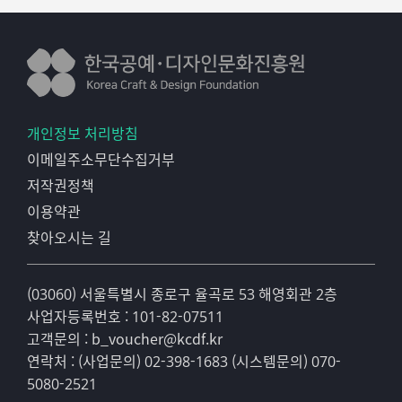
○
한복 분야 최고의 전문가들로 구성된 온지음의 연구진들이
진행
-
수석연구원
:
한국 전통직물 분야 최고 권위자
. (
사
)
패션디자인학과 교수로
한국복식학회회장을 역임하고
재직하였으며
개인정보 처리방침
,
수십편의저서와 연구논문
,
보고서를 저술한
전문가
이메일주소무단수집거부
.
저작권정책
-
선임연구원
:
한복
(
복식사
)
전공 석사
.
한복제작 실무경력
이용약관
20
년 보유
찾아오시는 길
* 서비스 이력 정보
(03060) 서울특별시 종로구 율곡로 53 해영회관 2층
주요 생산제품 및 보유 기술
사업자등록번호 : 101-82-07511
고객문의 : b_voucher@kcdf.kr
연락처 : (사업문의) 02-398-1683 (시스템문의) 070-
○ 제품용도 및 특성
5080-2521