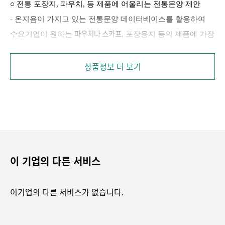
○
전통 포장지
,
파우치
,
등 제품에 어울리는 전통문양 제안
-
온지음이 가지고 있는 전통문양 데이터베이스를 활용하여
파우치나 스카프
수요기업이 원하는
,
포장용지 등의 제품에 가장
시제품을 제작
잘 어울리는 문양을 제안하고
.
상품정보 더 보기
○
전통문화확산 및 문화상품 활성화
-
현재 전통한복에 어울리는 파우치등 장신구를 개발하고
,
더
젊은이들이 전통한복만이 아닌
나아가 전통을 사랑하는
현대복식에도 엣지있게 착용할 수 있는 액세서리로
제공
.
-
전통적이면서 고급스러운 포장용지나 박스 등을 사용하여
이 기업의 다른 서비스
전통적인 포장예술을 보여줄 수 있음
보자기로 대표되는 우리의
.
-
카페나 호텔
,
가정 등 다양한 장소에 어울리는 전통관련
이기업의 다른 서비스가 없습니다.
인테리어제품으로 사용
.
-
해외 여행객들을 대상으로 한 문화상품으로 개발가능
.