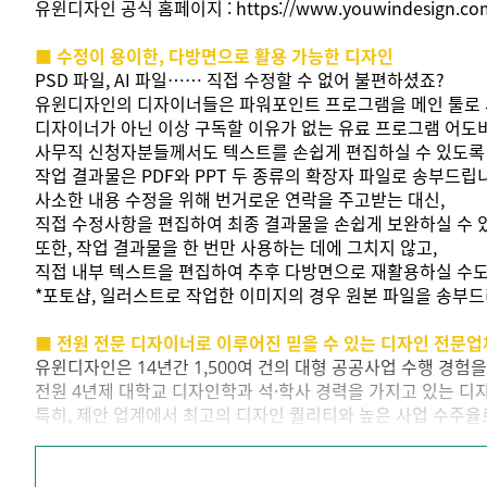
유윈디자인 공식 홈페이지 :
https://www.youwindesign.co
■ 수정이 용이한, 다방면으로 활용 가능한 디자인
PSD 파일, AI 파일…… 직접 수정할 수 없어 불편하셨죠?
유윈디자인의 디자이너들은 파워포인트 프로그램을 메인 툴로 
디자이너가 아닌 이상 구독할 이유가 없는 유료 프로그램 어도
사무직 신청자분들께서도 텍스트를 손쉽게 편집하실 수 있도록
작업 결과물은 PDF와 PPT 두 종류의 확장자 파일로 송부드립
사소한 내용 수정을 위해 번거로운 연락을 주고받는 대신,
직접 수정사항을 편집하여 최종 결과물을 손쉽게 보완하실 수 
또한, 작업 결과물을 한 번만 사용하는 데에 그치지 않고,
직접 내부 텍스트을 편집하여 추후 다방면으로 재활용하실 수도
*포토샵, 일러스트로 작업한 이미지의 경우 원본 파일을 송부드
■ 전원 전문 디자이너로 이루어진 믿을 수 있는 디자인 전문업
유윈디자인은 14년간 1,500여 건의 대형 공공사업 수행 경험
전원 4년제 대학교 디자인학과 석·학사 경력을 가지고 있는 디
특히, 제안 업계에서 최고의 디자인 퀄리티와 높은 사업 수주
개업 후 누적 수행 프로젝트수 450건 150개사의 고객들을 보
유윈디자인 천호영 대표 디자이너는 산업통상자원부가 주관하는
GOODDESIGN KOREA, DK AWARD에 2020년부터 지금까지